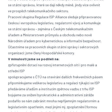
se státní správou, které se dají někdy méně, jindy více ovlivnit
ve prospěch telekomunikačního sektoru.
Pracovní skupina Regulace ISP Alliance sleduje připravovanou
českou i evropskou legislativu, regulatorní vývoj a komunikuje
se státní správou – zejména s Českým telekomunikačním
úřadem a Ministerstvem průmyslu a obchodu nebo nově
Národním úřadem pro kybernetickou a informační bezpečnost.
Účastníme se pracovních skupin státní správy i sektorových
organizací; jsme členy Hospodářské komory.
V minulosti jsme se podíleli na:
zpřístupnění dotací na rozvoj internetových sítí i pro malé a
střední ISP
spolupracujeme s ČTÚ na otevírání dalších frekvenčních pásem
připomínkujeme veškerou legislativu a regulaci týkající se ISP
předáváme úřadům a institucím zpětnou vazbu z trhu ISP
bojujeme za snížení byrokratické a administrativní zátěže
podařilo se nám zabránit mnoha nepříjemným regulatorním a
legislativním opatřením, mezi jinými mj. zpoplatnění (formou