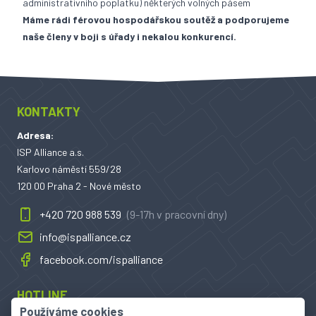
administrativního poplatku) některých volných pásem
Máme rádi férovou hospodářskou soutěž a podporujeme
naše členy v boji s úřady i nekalou konkurencí.
KONTAKTY
Adresa:
ISP Alliance a.s.
Karlovo náměstí 559/28
120 00 Praha 2 - Nové město
+420 720 988 539
(9-17h v pracovní dny)
info@ispalliance.cz
facebook.com/ispalliance
HOTLINE
Používáme cookies